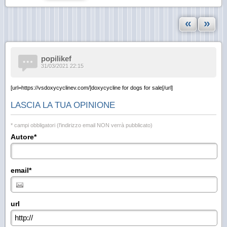
«
»
popilikef
31/03/2021 22:15
[url=https://vsdoxycyclinev.com/]doxycycline for dogs for sale[/url]
LASCIA LA TUA OPINIONE
* campi obbligatori (l'indirizzo email NON verrà pubblicato)
Autore*
email*
url